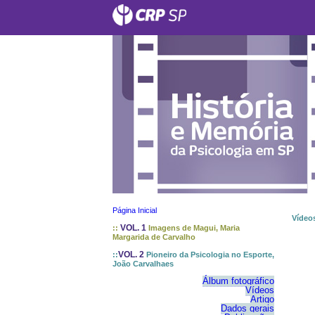
Página Inicial
Vídeo
VOL. 1
::
Imagens de Magui, Maria
Margarida de Carvalho
VOL. 2
::
Pioneiro da Psicologia no Esporte,
João Carvalhaes
Álbum fotográfico
Vídeos
Artigo
Dados gerais