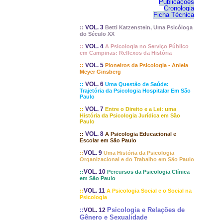
Publicações
Cronologia
Ficha Técnica
VOL. 3
::
Betti Katzenstein, Uma Psicóloga
do Século XX
VOL. 4
::
A Psicologia no Serviço Público
em Campinas: Reflexos da História
VOL. 5
::
Pioneiros da Psicologia - Aniela
Meyer Ginsberg
VOL. 6
::
Uma Questão de Saúde:
Trajetória da Psicologia Hospitalar Em São
Paulo
VOL. 7
::
Entre o Direito e a Lei: uma
História da Psicologia Jurídica em São
Paulo
VOL. 8
::
A Psicologia Educacional e
Escolar em São Paulo
VOL. 9
::
Uma História da Psicologia
Organizacional e do Trabalho em São Paulo
VOL. 10
::
Percursos da Psicologia Clínica
em São Paulo
VOL. 11
::
A Psicologia Social e o Social na
Psicologia
::
Psicologia e Relações de
VOL. 12
Gênero e Sexualidade