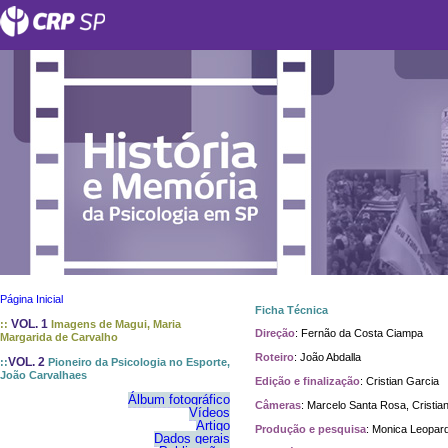
Página Inicial
Ficha Técnica
VOL. 1
::
Imagens de Magui, Maria
Direção
: Fernão da Costa Ciampa
Margarida de Carvalho
Roteiro
: João Abdalla
VOL. 2
::
Pioneiro da Psicologia no Esporte,
João Carvalhaes
Edição e finalização
: Cristian Garcia
Álbum fotográfico
Câmeras
: Marcelo Santa Rosa, Cristi
Vídeos
Artigo
Produção e pesquisa
: Monica Leopar
Dados gerais