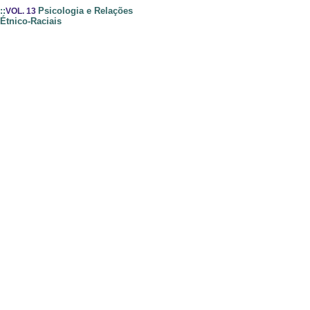
::
Psicologia e Relações
VOL. 13
Étnico-Raciais