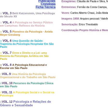
Publicações
Estagiárias
: Cláudia de Paula e Silva,
Cronologia
Ficha Técnica
Entrevistas
: Fernão da Costa Ciampa, 
Vozes
: Carlos Alberto Chaui, João Abda
VOL. 3
::
Betti Katzenstein, Uma Psicóloga
do Século XX
Imagens 1958
: Arquivo pessoal / Valvê
VOL. 4
::
A Psicologia no Serviço Público
Sonorização
: Erico Theobaldo
em Campinas: Reflexos da História
Coordenação Projeto História e Mem
VOL. 5
::
Pioneiros da Psicologia - Aniela
Meyer Ginsberg
VOL. 6
::
Uma Questão de Saúde:
Trajetória da Psicologia Hospitalar Em São
Paulo
VOL. 7
::
Entre o Direito e a Lei: uma
História da Psicologia Jurídica em São
Paulo
VOL. 8
::
A Psicologia Educacional e
Escolar em São Paulo
VOL. 9
::
Uma História da Psicologia
Organizacional e do Trabalho em São Paulo
VOL. 10
::
Percursos da Psicologia Clínica
em São Paulo
VOL. 11
::
A Psicologia Social e o Social na
Psicologia
::
Psicologia e Relações de
VOL. 12
Gênero e Sexualidade