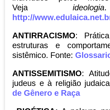
Veja
ideologia
http://www.edulaica.net.br
ANTIRRACISMO
: Prátic
estruturas e comporta
sistêmico. Fonte:
Glossari
ANTISSEMITISMO
: Atitu
judeus e à religião judaic
de Gênero e Raça