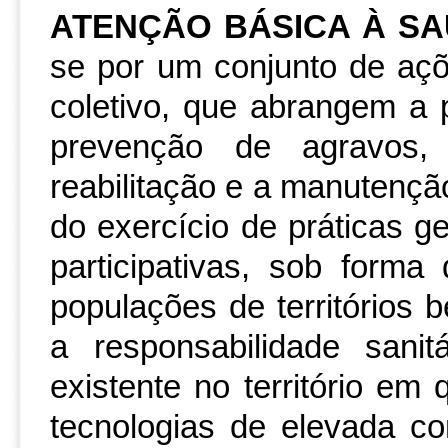
ATENÇÃO BÁSICA À S
se por um conjunto de açõ
coletivo, que abrangem a
prevenção de agravos, 
Grupo de Trabalho Diversidade Epi
reabilitação e a manutençã
Diálogo com Saberes Tradicionais 
do exercício de práticas g
participativas, sob forma
populações de territórios 
a responsabilidade sanit
existente no território em
tecnologias de elevada c