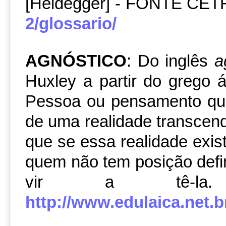
[Heidegger] - FONTE CE
2/glossario/
AGNÓSTICO
: Do inglês
a
Huxley a partir do grego 
PSI Site do Conselho Regio
mapa do site
Pessoa ou pensamento que
Paulo
de uma realidade transcend
que se essa realidade exis
quem não tem posição defi
vir a tê-l
http://www.edulaica.net.br