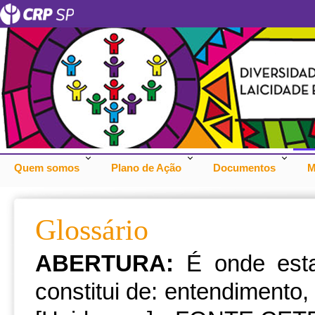
Quem somos
Plano de Ação
Documentos
M
Glossário
ABERTURA:
É onde est
constitui de: entendimento,