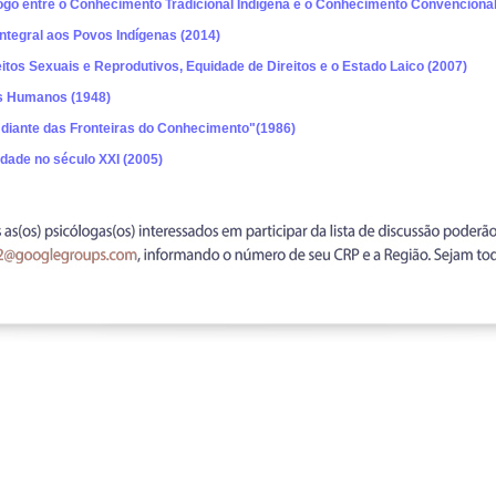
ogo entre o Conhecimento Tradicional Indígena e o Conhecimento Convencion
tegral aos Povos Indígenas (2014)
eitos Sexuais e Reprodutivos, Equidade de Direitos e o Estado Laico (2007)
os Humanos (1948)
 diante das Fronteiras do Conhecimento"(1986)
idade no século XXI (2005)
elho Regional de Psicologia