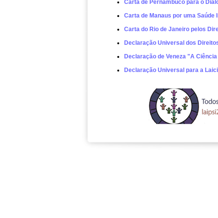
Carta de Pernambuco para o Diál
Carta de Manaus por uma Saúde In
Carta do Rio de Janeiro pelos Dir
Declaração Universal dos Direit
Declaração de Veneza "A Ciência
Declaração Universal para a Laic
PSI Site do Cons
mapa do site
Paulo