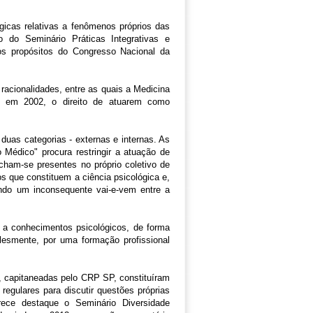
icas relativas a fenômenos próprios das
 do Seminário Práticas Integrativas e
os propósitos do Congresso Nacional da
racionalidades, entre as quais a Medicina
do, em 2002, o direito de atuarem como
 6ª Região - São
duas categorias - externas e internas. As
Médico" procura restringir a atuação de
acham-se presentes no próprio coletivo de
s que constituem a ciência psicológica e,
zando um inconsequente vai-e-vem entre a
s a conhecimentos psicológicos, de forma
plesmente, por uma formação profissional
ia, capitaneadas pelo CRP SP, constituíram
egulares para discutir questões próprias
rece destaque o Seminário Diversidade