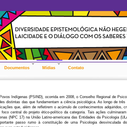
Documentos
Mídias
Contato
 Povos Indígenas (PSIND), ocorrida em 2008, o Conselho Regional de Psico
ades distintas das que fundamentam a ciência psicológica. Ao longo de tr
licações que, além de refletirem o acúmulo de conhecimentos adquiridos, cr
, foco central do projeto ético-político da categoria. Tais ações culmina
enas (NPC 17) na União Latino-americana das Entidades da Psicologia (ULA
ortante passo rumo à constituição de uma Psicologia desvinculada dos