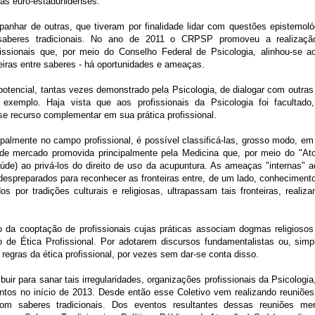
as euro-estadunidenses.
har de outras, que tiveram por finalidade lidar com questões epistemológ
 saberes tradicionais. No ano de 2011 o CRPSP promoveu a realização
ssionais que, por meio do Conselho Federal de Psicologia, alinhou-se a
teiras entre saberes - há oportunidades e ameaças.
otencial, tantas vezes demonstrado pela Psicologia, de dialogar com outras 
r exemplo. Haja vista que aos profissionais da Psicologia foi faculta
sse recurso complementar em sua prática profissional.
elho Regional de Psicologia
ipalmente no campo profissional, é possível classificá-las, grosso modo, em 
e mercado promovida principalmente pela Medicina que, por meio do "Ato 
aúde) ao privá-los do direito de uso da acupuntura. As ameaças "internas" 
espreparados para reconhecer as fronteiras entre, de um lado, conhecimento
s por tradições culturais e religiosas, ultrapassam tais fronteiras, reali
io da cooptação de profissionais cujas práticas associam dogmas religioso
o de Ética Profissional. Por adotarem discursos fundamentalistas ou, sim
 regras da ética profissional, por vezes sem dar-se conta disso.
ribuir para sanar tais irregularidades, organizações profissionais da Psicolog
os no início de 2013. Desde então esse Coletivo vem realizando reuniões r
com saberes tradicionais. Dos eventos resultantes dessas reuniões me