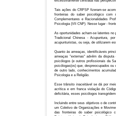
excessivamente centrada nas perspectiv
Tais ações do CRPSP fizeram-se acompan
fronteiras do saber psicológico com
Complementares e Racionalidades Profi
Psicologia (VII CNP). Nesse lugar - fron
As oportunidades acham-se latentes no p
Tradicional Chinesa - Acupuntura, po
acupunturistas, ou seja, de utilizarem e
PSI Site do Cons
mapa do site
Quanto às ameaças, identificáveis princ
Paulo
ameaças "externas" advêm da disputa d
psicólogos (e outros profissionais da S
psicólogas(os) que, despreocupados ou d
de outro lado, conhecimentos acumulado
Psicologia e a Religião.
Esse trânsito inaceitável se dá por me
acrítica e em franca violação do Códig
deficitária, esses psicólogos transgridem
Incluindo entre seus objetivos o de cont
um Coletivo de Organizações e Moviment
das fronteiras do saber psicológico 