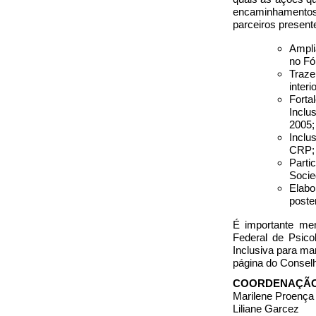
encaminhamentos d
parceiros present
Ampli
no Fó
Traze
inter
Fort
Inclu
2005;
Inclu
CRP;
Parti
Socie
Elabo
poste
É importante men
Federal de Psico
Inclusiva para ma
página do Conselh
COORDENAÇÃO
Marilene Proença
Liliane Garcez