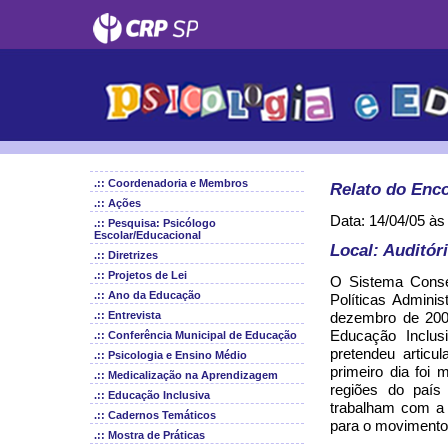
.:: Coordenadoria e Membros
Relato do Enco
.:: Ações
Data: 14/04/05 às
.:: Pesquisa: Psicólogo
Escolar/Educacional
Local: Auditór
.:: Diretrizes
.:: Projetos de Lei
O Sistema Consel
.:: Ano da Educação
Políticas Admini
.:: Entrevista
dezembro de 2004
Educação Inclus
.:: Conferência Municipal de Educação
pretendeu articu
.:: Psicologia e Ensino Médio
primeiro dia foi 
.:: Medicalização na Aprendizagem
regiões do país 
.:: Educação Inclusiva
trabalham com a 
.:: Cadernos Temáticos
para o movimento
.:: Mostra de Práticas