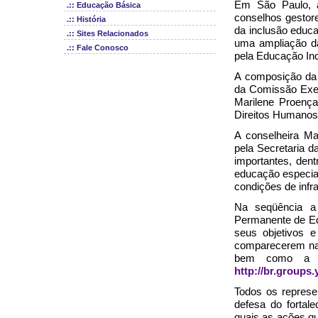
Em São Paulo, a
.:: Educação Básica
conselhos gestor
.:: História
da inclusão educ
.:: Sites Relacionados
uma ampliação da
.:: Fale Conosco
pela Educação Inc
A composição da 
da Comissão Exec
Marilene Proença
Direitos Humanos
A conselheira Ma
pela Secretaria 
importantes, dent
educação especial
condições de infr
Na seqüência a 
Permanente de Ed
seus objetivos e
comparecerem nas
bem como a s
http://br.group
Todos os represe
defesa do fortal
quais as ações q