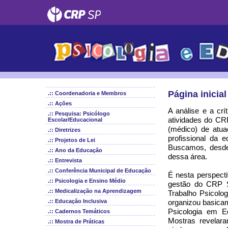
Página inicial
.:: Coordenadoria e Membros
.:: Ações
A análise e a cr
.:: Pesquisa: Psicólogo
atividades do CR
Escolar/Educacional
(médico) de atua
.:: Diretrizes
profissional da 
.:: Projetos de Lei
Buscamos, desde e
.:: Ano da Educação
dessa área.
.:: Entrevista
.:: Conferência Municipal de Educação
É nesta perspect
.:: Psicologia e Ensino Médio
gestão do CRP SP
.:: Medicalização na Aprendizagem
Trabalho Psicolog
.:: Educação Inclusiva
organizou basicam
Psicologia em 
.:: Cadernos Temáticos
Mostras revelara
.:: Mostra de Práticas