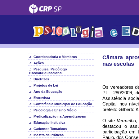
Câmara aprov
.:: Coordenadoria e Membros
nas escolas
.:: Ações
.:: Pesquisa: Psicólogo
Escolar/Educacional
.:: Diretrizes
.:: Projetos de Lei
Os vereadores de
.:: Ano da Educação
PL 280/2009, de
Assistência soci
.:: Entrevista
Capital, nos níve
.:: Conferência Municipal de Educação
prefeito Gilberto 
.:: Psicologia e Ensino Médio
.:: Medicalização na Aprendizagem
O site
Vermelho
,
.:: Educação Inclusiva
destacou o assu
.:: Cadernos Temáticos
participação em 
.:: Mostra de Práticas
Paulo, dos Consel